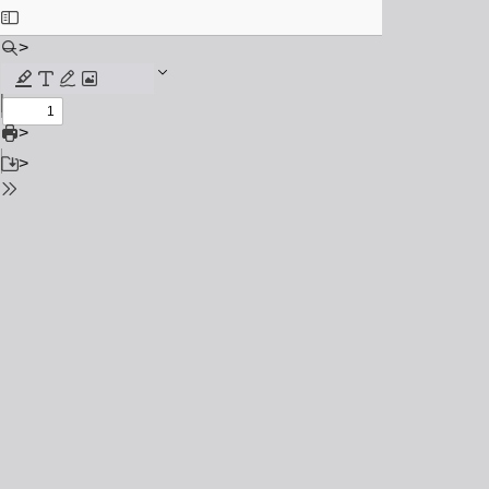
>
>
>
>